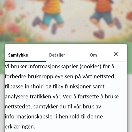
Samtykke
Detaljer
Om
Vi bruker informasjonskapsler (cookies) for å
forbedre brukeropplevelsen på vårt nettsted,
tilpasse innhold og tilby funksjoner samt
Aktuelt
analysere trafikken vår. Ved å fortsette å bruke
nettstedet, samtykker du til vår bruk av
informasjonskapsler i henhold til denne
erklæringen.