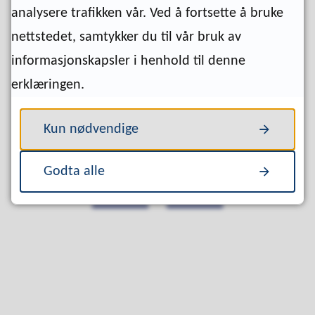
direkte til Altinn og din digitale postkasse (dvs Digipost eller
analysere trafikken vår. Ved å fortsette å bruke
e-Boks, hvis du har registrert en slik).
nettstedet, samtykker du til vår bruk av
Dersom du har reservert deg fra å motta post digitalt, vil
informasjonskapsler i henhold til denne
kommunen svare deg via vanlig brevpost.
erklæringen.
Lenke til Nærøysund kommunes eDialog:
Kun nødvendige
https://svarut.ks.no/edialog/mottaker/921785410
Fant du det du lette etter?
Godta alle
Ja
Nei