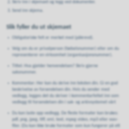
Skriv inn i skjemaet og legg ved dokumenter.
Send inn skjema.
Slik fyller du ut skjemaet
Obligatoriske felt er merket med (påkrevd).
Velg om du er privatperson (fødselsnummer) eller om du
representerer en virksomhet (organisasjonsnummer).
Tittel: Hva gjelder henvendelsen? Skriv gjerne
saksnummer.
Kommentar: Her kan du skrive inn teksten din. Gi en god
beskrivelse av forsendelsen din. Hvis du sender med
vedlegg, legges det du skriver i kommentarfeltet inn som
vedlegg til forsendelsen din i sak- og arkivsystemet vårt
Du kan laste opp vedlegg. De fleste formater kan brukes:
pdf, png, jpeg, tiff, xml, text, mpeg video, mp3 eller wav-
filer. (Du kan ikke bruke formater som kun fungerer på ett