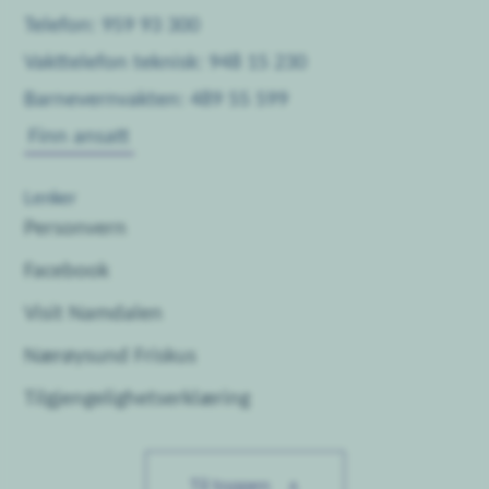
Telefon: 959 93 300
Vakttelefon teknisk: 948 15 230
Barnevernvakten: 489 55 599
Finn ansatt
Lenker
Personvern
Facebook
Visit Namdalen
Nærøysund Friskus
Tilgjengelighetserklæring
Til toppen