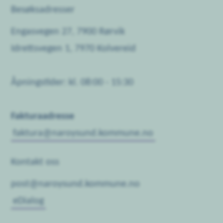
Besøksadresser
Engasvegen 27, 7900 Rørvik
Idrettsvegen 1, 7970 Kolvereid
Åpningstider: kl. 08:00 - 15:30
Fakturaadresse
faktura@naroysund.kommune.no
Kontakt oss
post@naroysund.kommune.no
eDialog