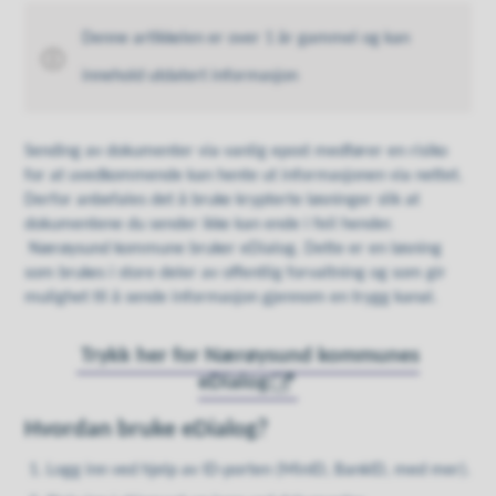
Denne artikkelen er over 1 år gammel og kan
innehold utdatert informasjon
Sending av dokumenter via vanlig epost medfører en risiko
for at uvedkommende kan hente ut informasjonen via nettet.
Derfor anbefales det å bruke krypterte løsninger slik at
dokumentene du sender ikke kan ende i feil hender.
Nærøysund kommune bruker eDialog. Dette er en løsning
som brukes i store deler av offentlig forvaltning og som gir
mulighet til å sende informasjon gjennom en trygg kanal.
Trykk her for Nærøysund kommunes
eDialog
Hvordan bruke eDialog?
Logg inn ved hjelp av ID-porten (MinID, BankID, med mer).