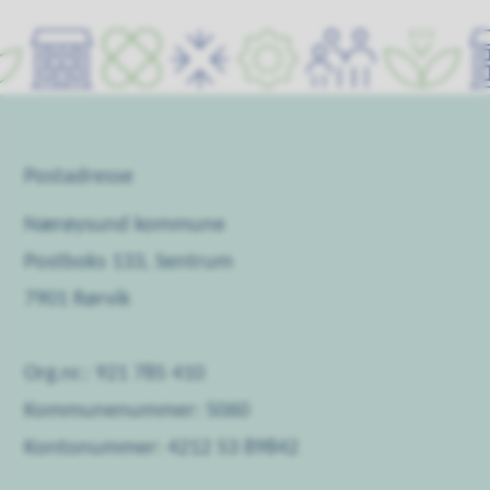
Postadresse
Nærøysund kommune
Postboks 133, Sentrum
7901 Rørvik
Org.nr.: 921 785 410
Kommunenummer: 5060
Kontonummer: 4212 53 89842