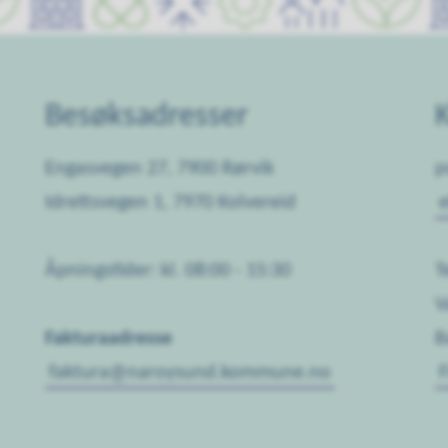
Besøksadresser
Engasvegen 27, 7900 Rørvik
p
Idrettsvegen 1, 7970 Kolvereid
Åpningstider: kl. 08:00 - 15:30
T
V
Fakturaadresse
B
faktura@naroysund.kommune.no
F