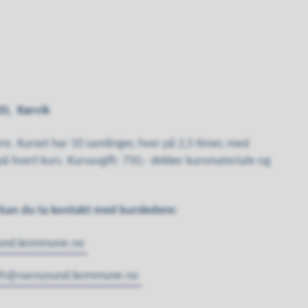
20, Rørvik
ere. Kurset har 10 samlinger, hver på 2,5 timer, med
på hvert kurs. Kursavgift: 750,- dekker kursmateriale og
kan du ta kontakt med kursledere:
sund.kommune.no
eth@naroysund.kommune.no