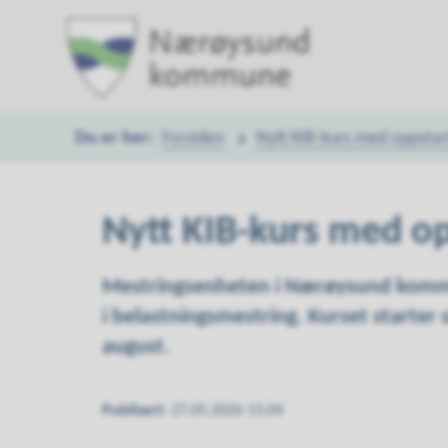
Nærøysund
kommune
Forsiden
Nytt KIB-kurs med oppstar
Du
er
Nytt KIB-kurs med o
her:
Mestringsenheten i Nærøysund kommu
i belastningsmestring. Kurset starter 
august.
Publisert
27.05.2026 13.04