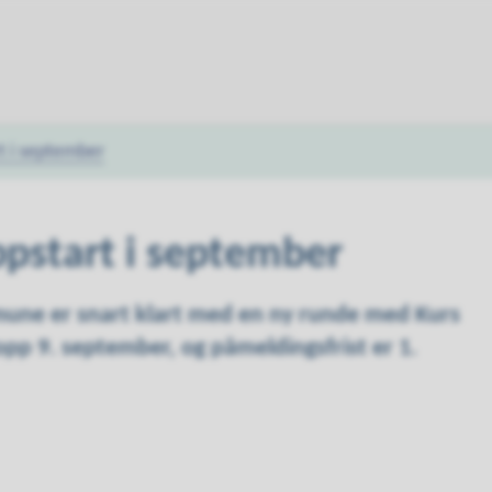
t i september
ppstart i september
ne er snart klart med en ny runde med Kurs
opp 9. september, og påmeldingsfrist er 1.