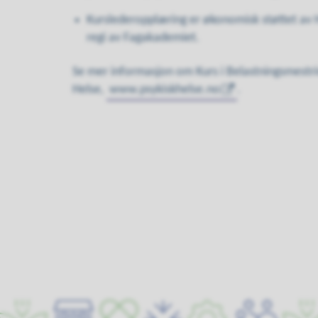
Kurslederopplæring er økonomisk støttet av 
regi av Fagakademiet.
Se mer informasjon om Kurs i Belastningsmestri
Helse,
www.psykiskhelse.no
.