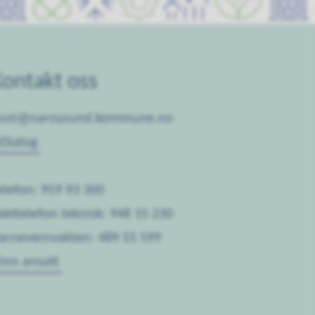
Kontakt oss
ost@naroysund.kommune.no
eDialog
elefon: 959 93 300
akttelefon teknisk: 948 15 230
arnevernvakten: 489 55 599
inn ansatt