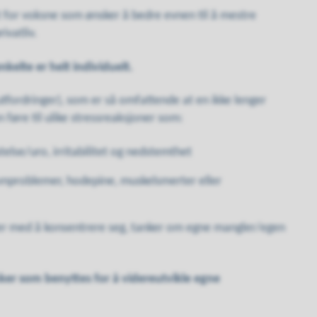
t for voksne som ønsker å bedre evnen til å mestre
rivatliv.
kelte er helt individuelt.
(utfordringer), som er så omfattende at en ikke lenger
n føre til ulike stressreaksjoner som:
else/uro, irritabilitet og nedstemthet
søvnproblemer, hodepine, muskelsmerter eller
ker med å konsentrere seg, tanker om egne mangler/egen
ker som benyttes for å videreutvikle egne