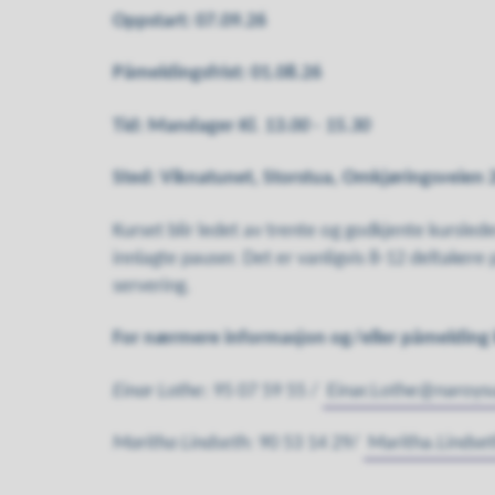
Oppstart: 07.09.26
Påmeldingsfrist: 01.08.26
Tid: Mandager
Kl. 13.00 - 15.30
Sted: Viknatunet, Storstua, Omkjøringsveien 
Kurset blir ledet av trente og godkjente kursled
innlagte pauser. Det er vanligvis 8-12 deltakere 
servering.
For nærmere informasjon og/eller påmelding 
Einar Lothe
: 95 07 59 55 /
Einar.Lothe@naroy
Maritha Lindseth
: 90 53 14 29/
Maritha.Linds