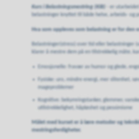
Kurs i Belastningsmestring (KiB)
- er utarbeide
belastninger knyttet til både helse, arbeids- og p
Hva som oppleves som belastning er for den en
Belastninger(stress) over tid eller belastninger 
klarer å mestre dem på en tilstrekkelig måte, ka
Emosjonelle: fravær av humor og glede, engst
Fysiske: uro, mindre energi, mer slitenhet, 
mageproblemer
Kognitive: bekymringstanker, glemmer, vans
utilstrekkelighet, håpløshet og pessimisme
Målet med kurset er å lære metoder og teknik
mestringsferdigheter.