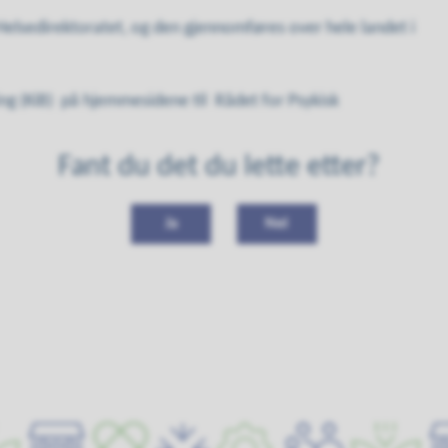
Helsedirektoratet, og den gjennomføres over hele landet i
ng (KiB)
på hjemmesidene til Rådet for Psykisk
Fant du det du lette etter?
Ja
Nei