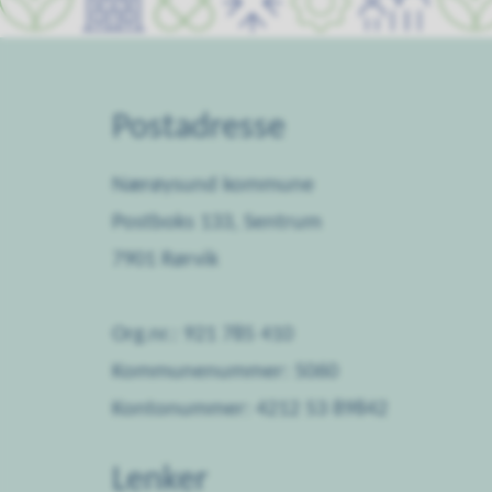
Postadresse
Nærøysund kommune
Postboks 133, Sentrum
7901 Rørvik
Org.nr.: 921 785 410
Kommunenummer: 5060
Kontonummer: 4212 53 89842
Lenker