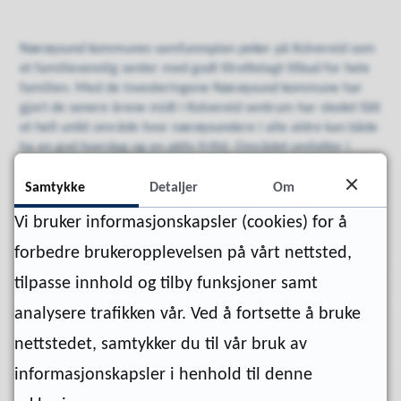
Nærøysund kommunes samfunnsplan peker på Kolvereid som
et familievennlig senter med godt tilrettelagt tilbud for hele
familien. Med de investeringene Nærøysund kommune har
gjort de senere årene midt i Kolvereid sentrum har stedet fått
et helt unikt område hvor nærøysundere i alle aldre kan både
ha en god hverdag og en aktiv fritid. Området omfatter i
tillegg til parkormådet skole, bibliotek, kulturskole, idrettshall
med svømmeanlegg, basishall og flerbrukshall,
Samtykke
Detaljer
Om
ungdomsklubb, Kolvereid ILs kunstgressbane, BUA Nærøysund
Vi bruker informasjonskapsler (cookies) for å
og Nærøysund kulturhus.
forbedre brukeropplevelsen på vårt nettsted,
tilpasse innhold og tilby funksjoner samt
analysere trafikken vår. Ved å fortsette å bruke
nettstedet, samtykker du til vår bruk av
informasjonskapsler i henhold til denne