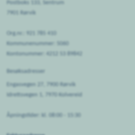
Postboks 133, Sentrum
7901 Rørvik
Org.nr.: 921 785 410
Kommunenummer: 5060
Kontonummer: 4212 53 89842
Besøksadresser
Engasvegen 27, 7900 Rørvik
Idrettsvegen 1, 7970 Kolvereid
Åpningstider: kl. 08:00 - 15:30