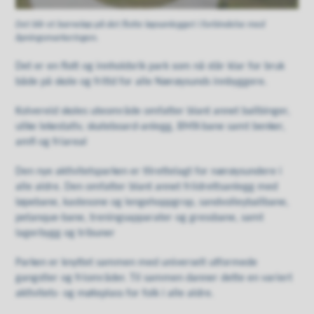
Det blir et barneløp på det flotte løpsanlegget i forbindelse med
åpningsmarkeringen.
Det er en flott og innholdsrik park som nå står klar for bruk
både på skole og fritid for alle Nærøysunds innbyggere.
Kolvereid skoles uteområde omfatter blant annet ballbinger,
ulike lekestativ, skateboard-anlegg, BMX-bane samt benker,
amfi og friareal
Den nye aktivitetsparken er tilrettelagt for nærøysundere i
alle aldre. Den omfatter blant annet friidrettsanlegg med
løpebane, kastesone og lengehoppgrop, sandvolleyballbane,
petanque-bane, treningsapparater og gressbane, samt
lagerbygg og tribuner
Parken er knyttet sammen med universelt utformede
gangstier og friområder. Til sammen danner dette en variert
aktivitets- og møteplass for folk i alle aldre.