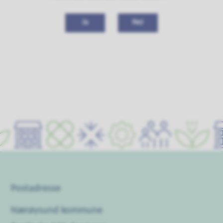
Ja
Nei
Postadresse
Nærøysund kommune