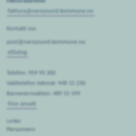
Fakturaadresse
faktura@naroysund.kommune.no
Kontakt oss
post@naroysund.kommune.no
eDialog
Telefon: 959 93 300
Vakttelefon teknisk: 948 15 230
Barnevernvakten: 489 55 599
Finn ansatt
Lenker
Personvern