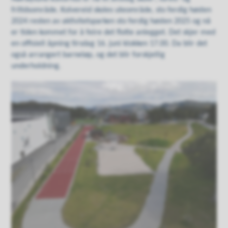
fritidsområde. Kolvereid skoles uteområde, sto ferdig høsten
2024 resten av aktivitetsparken sto ferdig høsten 2025 og nå
er tiden kommet for å feire det flotte anlegget. Det skjer med
en offisiell åpning tirsdag 16. juni klokken 17.00. Da blir det
også arrangert barneløp, og det blir forskjellig
underholdning.