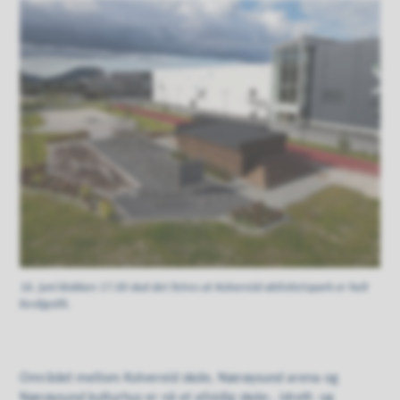
16. juni klokken 17.00 skal det feires at Kolvereid aktivitetspark er helt
ferdigstilt.
Området mellom Kolvereid skole, Nærøysund arena og
Nærøysund kulturhus er nå et allsidig skole-, idrett- og