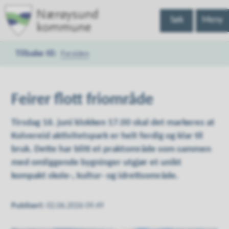
Nærøysund
Søk
Meny
kommune
Forsiden
Du
er
Feirer flott friområde
her:
Tirsdag 16. juni klokken 17.00 skal det markeres at
Kolvereid aktivitetspark er helt ferdig og klar til
bruk. Dette har blitt et praktområde som sammen
med omliggende bygninger utgjør et unikt
kompakt skole-, kultur- og idrettsområde.
Publisert
02.06.2026 09.49