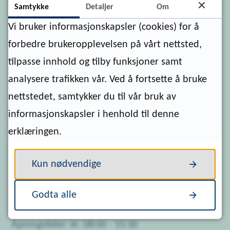
Samtykke
Detaljer
Om
Nærøysund kommune
Vi bruker informasjonskapsler (cookies) for å
Postboks 133, Sentrum
forbedre brukeropplevelsen på vårt nettsted,
7901 Rørvik
tilpasse innhold og tilby funksjoner samt
analysere trafikken vår. Ved å fortsette å bruke
Org.nr.: 921 785 410
nettstedet, samtykker du til vår bruk av
Kommunenummer: 5060
informasjonskapsler i henhold til denne
Kontonummer: 4212 53 89842
erklæringen.
Besøksadresser
Kun nødvendige
Engasvegen 27, 7900 Rørvik
Idrettsvegen 1, 7970 Kolvereid
Godta alle
Åpningstider: kl. 08:00 - 15:30