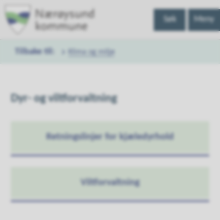
Nærøysund
Søk
Meny
kommune
Klima og miljø
Du
er
Dyr- og viltforvaltning
her:
Retningslinjer for kjæledyrhold
Viltforvaltning