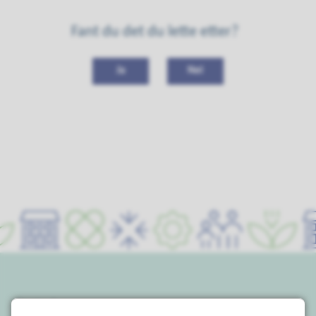
Fant du det du lette etter?
Ja
Nei
Postadresse