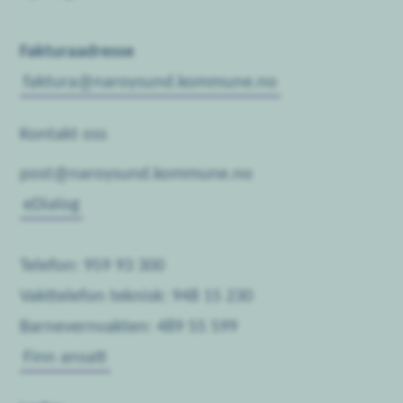
Fakturaadresse
faktura@naroysund.kommune.no
Kontakt oss
post@naroysund.kommune.no
eDialog
Telefon: 959 93 300
Vakttelefon teknisk: 948 15 230
Barnevernvakten: 489 55 599
Finn ansatt