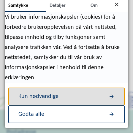
Samtykke
Detaljer
Om
Fant du det du lette etter?
Vi bruker informasjonskapsler (cookies) for å
forbedre brukeropplevelsen på vårt nettsted,
Ja
Nei
tilpasse innhold og tilby funksjoner samt
analysere trafikken vår. Ved å fortsette å bruke
nettstedet, samtykker du til vår bruk av
informasjonskapsler i henhold til denne
erklæringen.
Kun nødvendige
Godta alle
Postadresse