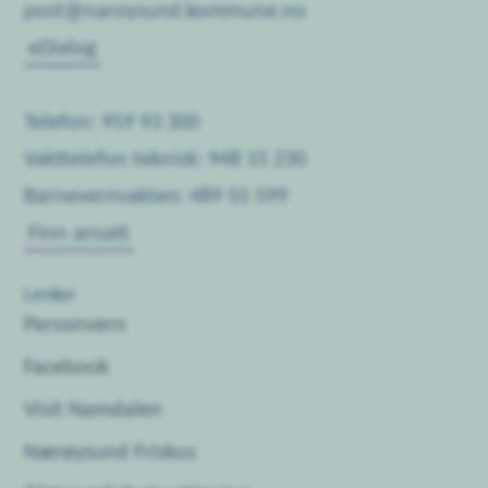
post@naroysund.kommune.no
eDialog
Telefon: 959 93 300
Vakttelefon teknisk: 948 15 230
Barnevernvakten: 489 55 599
Finn ansatt
Lenker
Personvern
Facebook
Visit Namdalen
Nærøysund Friskus