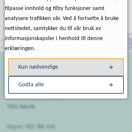
i
tilpasse innhold og tilby funksjoner samt
k
analysere trafikken vår. Ved å fortsette å bruke
a
nettstedet, samtykker du til vår bruk av
H
informasjonskapsler i henhold til denne
a
erklæringen.
u
g
Kun nødvendige
Postadresse
e
Godta alle
r
Nærøysund kommune
ø
Postboks 133, Sentrum
y
7901 Rørvik
Org.nr.: 921 785 410