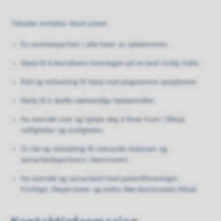
Tilbudet omfatter blant annet:
En samtalepartner i alle faser av sykdommen.
Hjelp til å koordinere hverdagen på en best mulig måte.
Råd og veiledning til hjelp mot plagsomme symptomer.
Hjelp til å skaffe nødvendige hjelpemidler.
Ha oversikt over og hjelpe deg å finne fram i tilbud,
rettigheter og muligheter.
Gi råd og veiledning til relevante instanser og
samarbeidspartnere i kommunen.
Ha oversikt og samarbeid med pasientforeninger,
frivillige, likepersoner og andre ikke-kommunale tilbud.