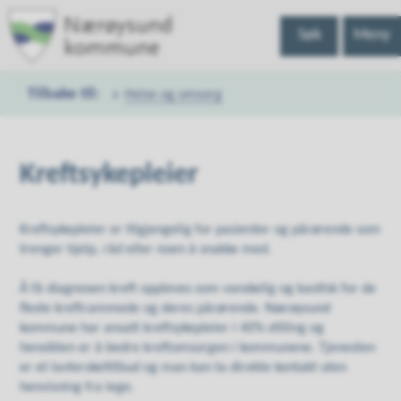
Nærøysund
Søk
Meny
kommune
Helse og omsorg
Du
er
Kreftsykepleier
her:
Kreftsykepleier er tilgjengelig for pasienter og pårørende som
trenger hjelp, råd eller noen å snakke med.
Å få diagnosen kreft oppleves som vanskelig og kaotisk for de
fleste kreftrammede og deres pårørende. Nærøysund
kommune har ansatt kreftsykepleier i 40% stilling og
hensikten er å bedre kreftomsorgen i kommunene. Tjenesten
er et lavterskeltilbud og man kan ta direkte kontakt uten
henvisning fra lege.