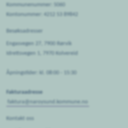
Kommunenummer: 5060
Kontonummer: 4212 53 89842
Besøksadresser
Engasvegen 27, 7900 Rørvik
Idrettsvegen 1, 7970 Kolvereid
Åpningstider: kl. 08:00 - 15:30
Fakturaadresse
faktura@naroysund.kommune.no
Kontakt oss