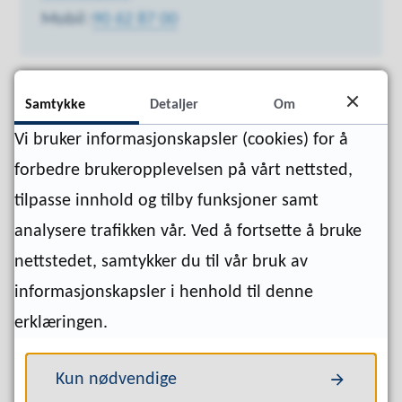
i
Mobil
90 62 87 00
l
L
Åpningstider
Samtykke
Detaljer
Om
i
Vi bruker informasjonskapsler (cookies) for å
l
Mandag til fredag
forbedre brukeropplevelsen på vårt nettsted,
l
Kl. 08.00-15.30
tilpasse innhold og tilby funksjoner samt
i
Fant du det du lette etter?
analysere trafikken vår. Ved å fortsette å bruke
a
nettstedet, samtykker du til vår bruk av
n
Ja
Nei
informasjonskapsler i henhold til denne
I
erklæringen.
r
e
Kun nødvendige
n