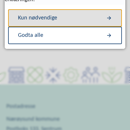
Ja
Nei
Kun nødvendige
Godta alle
Postadresse
Nærøysund kommune
Postboks 133, Sentrum