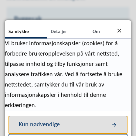
Byggesak
Samtykke
Detaljer
Om
t
Send e-post
Vi bruker informasjonskapsler (cookies) for å
i
Mobil
95 99 33 00
forbedre brukeropplevelsen på vårt nettsted,
l
tilpasse innhold og tilby funksjoner samt
B
Fant du det du lette etter?
analysere trafikken vår. Ved å fortsette å bruke
y
nettstedet, samtykker du til vår bruk av
g
Ja
Nei
informasjonskapsler i henhold til denne
g
erklæringen.
e
s
Kun nødvendige
a