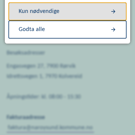
Kun nødvendige
Org.nr.: 921 785 410
Kommunenummer: 5060
Godta alle
Kontonummer: 4212 53 89842
Besøksadresser
Engasvegen 27, 7900 Rørvik
Idrettsvegen 1, 7970 Kolvereid
Åpningstider: kl. 08:00 - 15:30
Fakturaadresse
faktura@naroysund.kommune.no