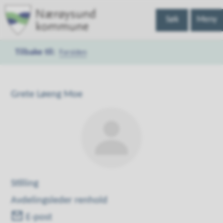
Nærøysund
Søk
Meny
kommune
Forsiden
Du
er
Grete Løeng Moe
her:
Stilling
Avdelingsleder renhold
E-post