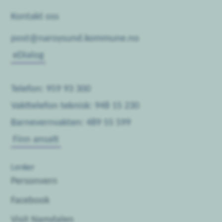
Kontakt oss
post@naroysund.kommune.no
eDialog
Telefon: 959 93 300
Vakttelefon teknisk: 948 15 230
Barnevernvakten: 489 55 599
Finn ansatt
Lenker
Personvern
Facebook
Visit Namdalen