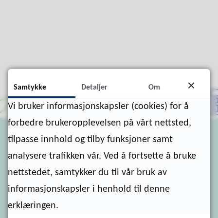
Samtykke
Detaljer
Om
Vi bruker informasjonskapsler (cookies) for å
forbedre brukeropplevelsen på vårt nettsted,
tilpasse innhold og tilby funksjoner samt
Postadresse
analysere trafikken vår. Ved å fortsette å bruke
nettstedet, samtykker du til vår bruk av
Nærøysund kommune
informasjonskapsler i henhold til denne
Postboks 133, Sentrum
erklæringen.
7901 Rørvik